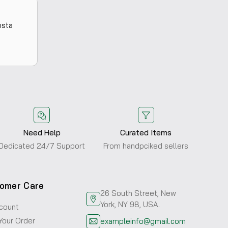
osta
Need Help
Curated Items
Dedicated 24/7 Support
From handpciked sellers
omer Care
26 South Street, New
York, NY 98, USA.
count
Your Order
exampleinfo@gmail.com