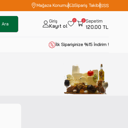
Mağaza Konumu
Sipariş Takibi
SSS
Giriş
Sepetim
Ara
Kayıt ol
120.00 TL
İlk Siparişinize %15 İndirim !