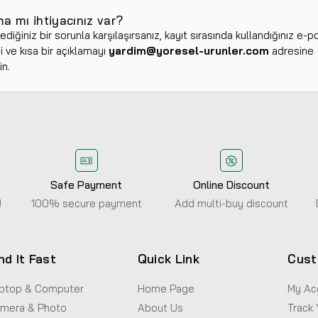
ma mı ihtiyacınız var?
iğiniz bir sorunla karşılaşırsanız, kayıt sırasında kullandığınız e-p
i ve kısa bir açıklamayı
yardim@yoresel-urunler.com
adresine
n.
Safe Payment
Online Discount
!
100% secure payment
Add multi-buy discount
nd It Fast
Quick Link
Cust
ptop & Computer
Home Page
My Ac
mera & Photo
About Us
Track 