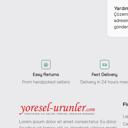
Yardı
Çözemed
adresin
gönderi
Easy Returns
Fast Delivery
From handpicked sellers
Delivery in 24 hours max
Fi
La
Lorem ipsum dolor sit amet consectetur. Eu dolor
Ca
faucibus
sit fames elit ac. Hendrerit ultrices morbi