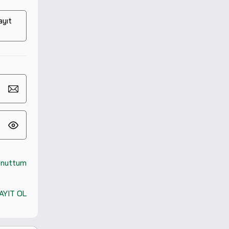
ayıt
Unuttum
AYIT OL