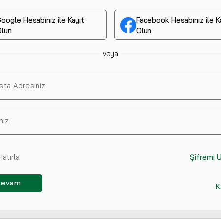
oogle Hesabınız ile Kayıt
Facebook Hesabınız ile K
Olun
Olun
veya
Hatırla
Şifremi 
Devam
K